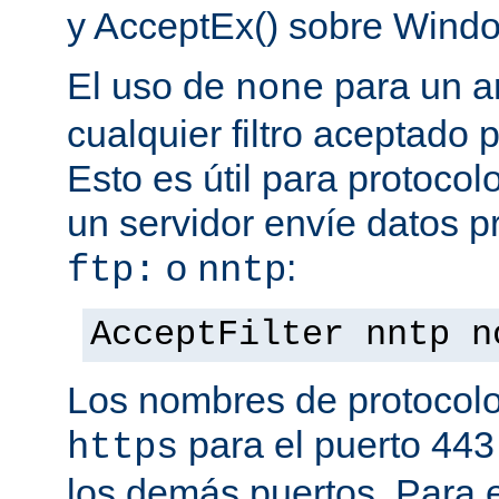
y AcceptEx() sobre Wind
El uso de
para un a
none
cualquier filtro aceptado 
Esto es útil para protoco
un servidor envíe datos p
o
:
ftp:
nntp
AcceptFilter nntp n
Los nombres de protocolo
para el puerto 443
https
los demás puertos. Para e