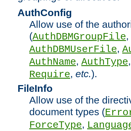
AuthConfig
Allow use of the author
(
,
AuthDBMGroupFile
,
AuthDBMUserFile
A
,
AuthName
AuthType
,
etc.
).
Require
FileInfo
Allow use of the directi
document types (
Erro
,
ForceType
Languag