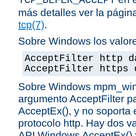
TCP_DEFER_ACCEPT
más detalles ver la pági
tcp(7)
.
Sobre Windows los valore
AcceptFilter http d
AcceptFilter https 
Sobre Windows mpm_winnt
argumento AcceptFilter p
AcceptEx(), y no soporta e
protocolo http. Hay dos va
API Windows AcceptEx() 