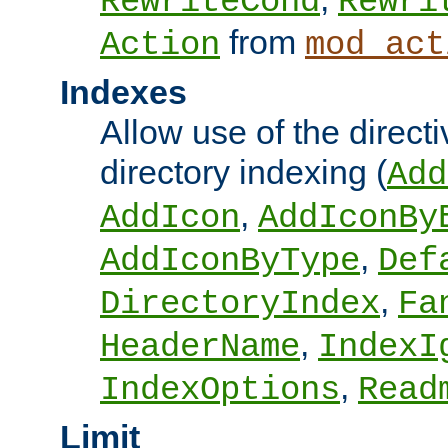
RewriteCond
Rewri
from
Action
mod_act
Indexes
Allow use of the directi
directory indexing (
Add
,
AddIcon
AddIconBy
,
AddIconByType
Def
,
DirectoryIndex
Fa
,
HeaderName
IndexI
,
IndexOptions
Read
Limit