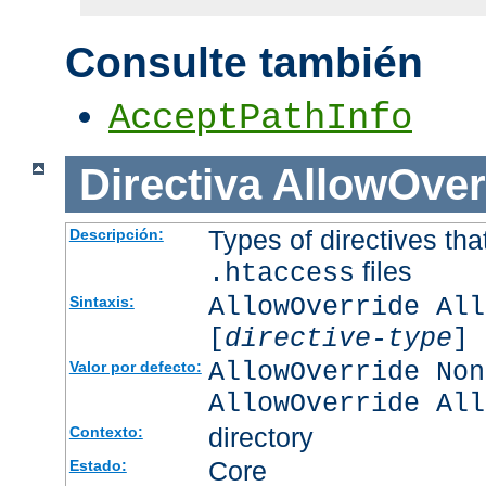
Consulte también
AcceptPathInfo
Directiva
AllowOver
Types of directives tha
Descripción:
files
.htaccess
AllowOverride All
Sintaxis:
[
directive-type
] 
AllowOverride Non
Valor por defecto:
AllowOverride All
directory
Contexto:
Core
Estado: