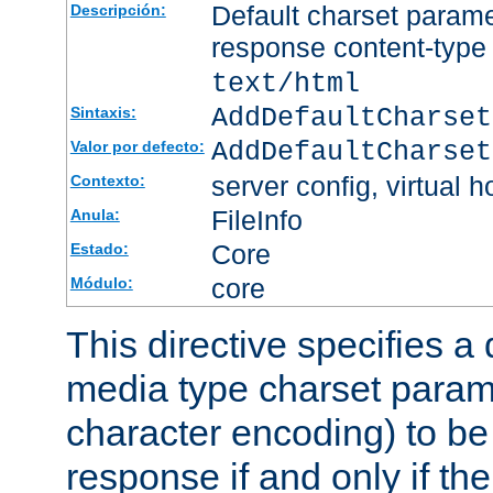
Default charset param
Descripción:
response content-type
text/html
AddDefaultCharset
Sintaxis:
AddDefaultCharset
Valor por defecto:
server config, virtual h
Contexto:
FileInfo
Anula:
Core
Estado:
core
Módulo:
This directive specifies a 
media type charset param
character encoding) to be
response if and only if th