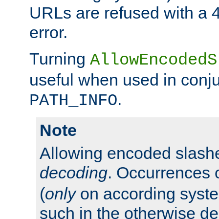
URLs are refused with a 
error.
Turning
AllowEncodedS
useful when used in conju
.
PATH_INFO
Note
Allowing encoded slas
decoding
. Occurrences 
(
only
on according system
such in the otherwise d