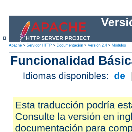
Versi
Apache
>
Servidor HTTP
>
Documentación
>
Versión 2.4
>
Módulos
Funcionalidad Bási
Idiomas disponibles:
de
Esta traducción podría est
Consulte la versión en ing
documentación para compr