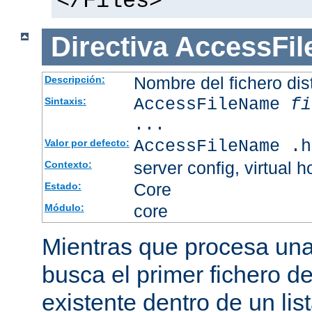
</Files>
Directiva
AccessFi
Nombre del fichero dis
Descripción:
AccessFileName
fi
Sintaxis:
...
AccessFileName .h
Valor por defecto:
server config, virtual h
Contexto:
Core
Estado:
core
Módulo:
Mientras que procesa una 
busca el primer fichero d
existente dentro de un li