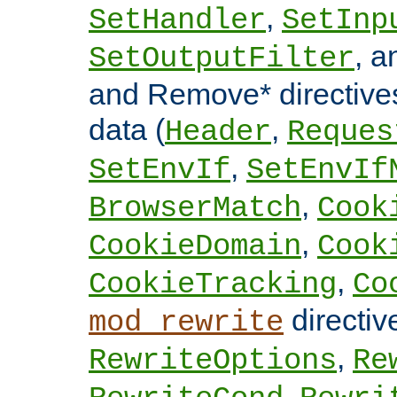
,
SetHandler
SetInp
, 
SetOutputFilter
and Remove* directive
data (
,
Header
Reques
,
SetEnvIf
SetEnvIf
,
BrowserMatch
Cook
,
CookieDomain
Cook
,
CookieTracking
Co
directi
mod_rewrite
,
RewriteOptions
Re
,