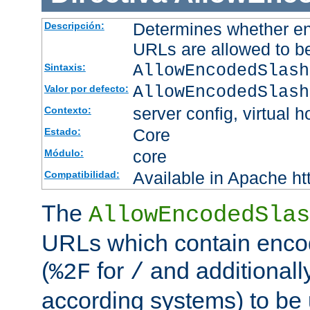
Determines whether en
Descripción:
URLs are allowed to b
AllowEncodedSlash
Sintaxis:
AllowEncodedSlash
Valor por defecto:
server config, virtual h
Contexto:
Core
Estado:
core
Módulo:
Available in Apache ht
Compatibilidad:
The
AllowEncodedSlas
URLs which contain enco
(
for
and additionall
%2F
/
according systems) to be