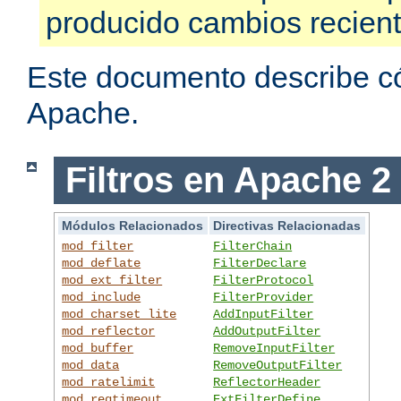
producido cambios recien
Este documento describe có
Apache.
Filtros en Apache 2
Módulos Relacionados
Directivas Relacionadas
mod_filter
FilterChain
mod_deflate
FilterDeclare
mod_ext_filter
FilterProtocol
mod_include
FilterProvider
mod_charset_lite
AddInputFilter
mod_reflector
AddOutputFilter
mod_buffer
RemoveInputFilter
mod_data
RemoveOutputFilter
mod_ratelimit
ReflectorHeader
mod_reqtimeout
ExtFilterDefine