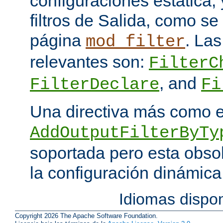
configuraciones estática, 
filtros de Salida, como se
página
. Las
mod_filter
relevantes son:
FilterC
, and
FilterDeclare
Fi
Una directiva más como 
AddOutputFilterByTy
soportada pero esta obso
la configuración dinámica
Idiomas dispo
Copyright 2026 The Apache Software Foundation.