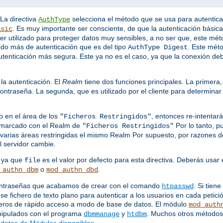
 La directiva
selecciona el método que se usa para autentic
AuthType
. Es muy importante ser consciente, de que la autenticación básica
asic
e ser utilizado para proteger datos muy sensibles, a no ser que, este mé
odo más de autenticación que es del tipo
. Este mét
AuthType Digest
utenticación más segura. Este ya no es el caso, ya que la conexión de
la autenticación. El
Realm
tiene dos funciones principales. La primera,
ontraseña. La segunda, que es utilizado por el cliente para determina
o en el área de los
, entonces re-intenta
"Ficheros Restringidos"
s marcado con el Realm de
Por lo tanto, p
"Ficheros Restringidos"
varias áreas restringidas el mismo Realm Por supuesto, por razones de 
 servidor cambie.
, ya que
es el valor por defecto para esta directiva. Deberás usar 
file
o
.
_authn_dbm
mod_authn_dbd
 contraseñas que acabamos de crear con el comando
. Si tie
htpasswd
se fichero de texto plano para autenticar a los usuarios en cada petici
heros de rápido acceso a modo de base de datos. El módulo
mod_auth
anipulados con el programa
y
. Muchos otros métodos 
dbmmanage
htdbm
datos de Módulos disponibles
.