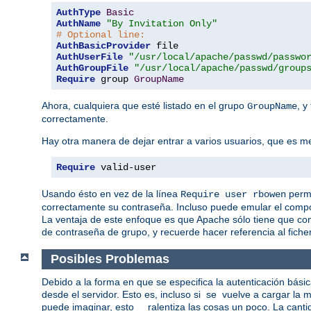
AuthType
Basic
AuthName
"By Invitation Only"
# Optional line:
AuthBasicProvider
AuthUserFile
"/usr/local/apache/passwd/passwo
AuthGroupFile
"/usr/local/apache/passwd/group
Require
 group 
GroupName
Ahora, cualquiera que esté listado en el grupo
, y
GroupName
correctamente.
Hay otra manera de dejar entrar a varios usuarios, que es men
Require
 valid-user
Usando ésto en vez de la línea
permi
Require user rbowen
correctamente su contraseña. Incluso puede emular el compo
La ventaja de este enfoque es que Apache sólo tiene que co
de contraseña de grupo, y recuerde hacer referencia al ficher
Posibles Problemas
Debido a la forma en que se especifica la autenticación bási
desde el servidor. Esto es, incluso si se vuelve a cargar l
puede imaginar, esto ralentiza las cosas un poco. La cantid