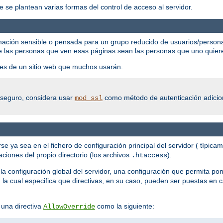
e se plantean varias formas del control de acceso al servidor.
mación sensible o pensada para un grupo reducido de usuarios/persona
e las personas que ven esas páginas sean las personas que uno quier
rtes de un sitio web que muchos usarán.
o seguro, considera usar
como método de autenticación adicion
mod_ssl
se ya sea en el fichero de configuración principal del servidor ( típica
ciones del propio directorio (los archivos
).
.htaccess
la configuración global del servidor, una configuración que permita pon
, la cual especifica que directivas, en su caso, pueden ser puestas en 
 una directiva
como la siguiente:
AllowOverride