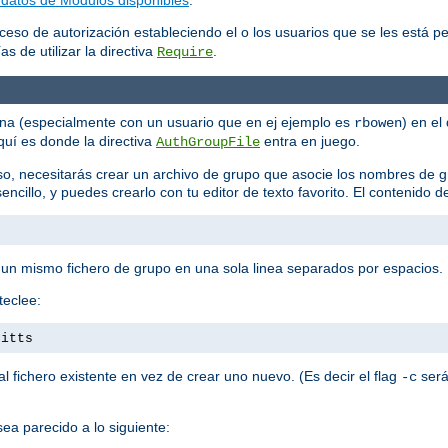
ceso de autorización estableciendo el o los usuarios que se les está p
s de utilizar la directiva
.
Require
ona (especialmente con un usuario que en ej ejemplo es
) en el
rbowen
quí es donde la directiva
entra en juego.
AuthGroupFile
so, necesitarás crear un archivo de grupo que asocie los nombres de 
encillo, y puedes crearlo con tu editor de texto favorito. El contenido d
 un mismo fichero de grupo en una sola linea separados por espacios.
teclee:
pitts
 fichero existente en vez de crear uno nuevo. (Es decir el flag
será
-c
ea parecido a lo siguiente: