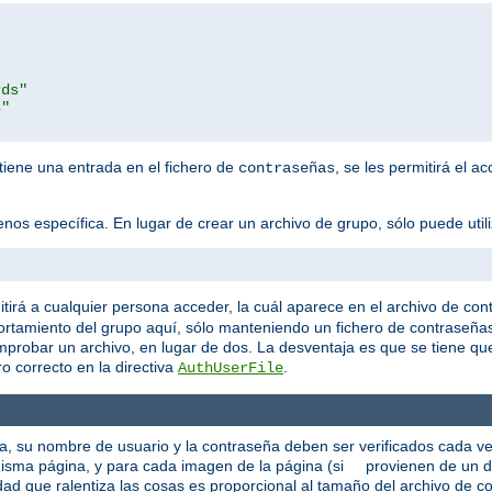
rds"
s"
 tiene una entrada en el fichero de
, se les permitirá el a
contraseñas
os específica. En lugar de crear un archivo de grupo, sólo puede utiliza
tirá a cualquier persona acceder, la cuál aparece en el archivo de con
rtamiento del grupo aquí, sólo manteniendo un fichero de contraseña
mprobar un archivo, en lugar de dos. La desventaja es que se tiene q
o correcto en la directiva
.
AuthUserFile
ca, su nombre de usuario y la contraseña deben ser verificados cada v
a misma página, y para cada imagen de la página (si provienen de un d
ad que ralentiza las cosas es proporcional al tamaño del archivo de co