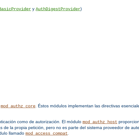
y
)
BasicProvider
AuthDigestProvider
y
. Éstos módulos implementan las directivas esenciale
mod_authz_core
ticación como de autorización. El módulo
proporcion
mod_authz_host
as de la propia petición, pero no es parte del sistema proveedor de aut
odulo llamado
.
mod_access_compat