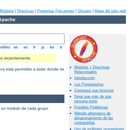
Módulos
|
Directivas
|
Preguntas Frecuentes
|
Glosario
|
Mapa del sitio web
 Apache
onibles:
en
|
es
|
fr
|
ja
|
ko
|
tr
os recientemente.
Módulos y Directivas
iera está permitido a estar donde se
Relacionados
Introducción
Los Prerequisitos
Conseguir que funcione
Dejar que más de una
persona entre
Posibles Problemas
s un módulo de cada grupo.
Método alternativo de
almacenamiento de las
contraseñas
Uso de múltiples proveedores