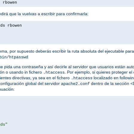
s rbowen
irá que la vuelvas a escribir para confirmarla:
rds rbowen
tema, por supuesto deberás escribir la ruta absoluta del ejecutable par
bin/htpasswd
ue pida una contraseña y así decirle al servidor que usuarios están au
ón o usando in fichero
. Por ejemplo, si quieres proteger el 
.htaccess
ientes directivas, ya sea en el fichero
localizado en following
.htaccess
 configuración global del servidor
dentro de la sección <
apache2.conf
nuación:
rds"