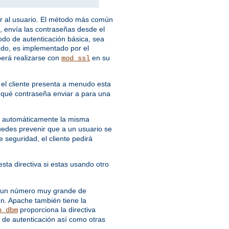
ar al usuario. El método más común
, envía las contraseñas desde el
todo de autenticación básica, sea
odo, es implementado por el
berá realizarse con
en su
mod_ssl
 el cliente presenta a menudo esta
r qué contraseña enviar a para una
rá automáticamente la misma
uedes prevenir que a un usuario se
seguridad, el cliente pedirá
esta directiva si estas usando otro
ne un número muy grande de
ón. Apache también tiene la
proporciona la directiva
n_dbm
de autenticación así como otras