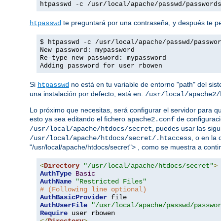
htpasswd -c /usr/local/apache/passwd/password
te preguntará por una contraseña, y después te ped
htpasswd
$ htpasswd -c /usr/local/apache/passwd/passwo
New password: mypassword
Re-type new password: mypassword
Adding password for user rbowen
Si
no está en tu variable de entorno "path" del sis
htpasswd
una instalación por defecto, está en:
/usr/local/apache2/
Lo próximo que necesitas, será configurar el servidor para q
esto ya sea editando el fichero
de configuraci
apache2.conf
, puedes usar las sigu
/usr/local/apache/htdocs/secret
, o en la
/usr/local/apache/htdocs/secret/.htaccess
"/usr/local/apache/htdocs/secret"> , como se muestra a conti
<
Directory
"/usr/local/apache/htdocs/secret"
>
AuthType
Basic
AuthName
"Restricted Files"
# (Following line optional)
AuthBasicProvider
AuthUserFile
"/usr/local/apache/passwd/passwo
Require
</
Directory
>