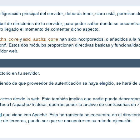
figuración principal del servidor, deberás tener, claro está, permisos de
bol de directorios de tu servidor, para poder saber donde se encuentra
claro llegado el momento de comentar dicho aspecto.
y
han sido incorporados, o añadidos a la h
thn_core
mod_authz_core
. Estos dos módulos proporcionan directivas básicas y funcionalidad
onf
vidor web.
torio en tu servidor.
iendo de que proveedor de autenticación se haya elegido, se hará de 
 acceso desde la web. Esto también implica que nadie pueda descargars
, querrás poner tu archivo de contraseñas en
local/apache/htdocs
/
que viene con Apache. Esta herramienta se encuentra en el director
d
e de terceros, puede ser que se encuentre en su ruta de ejecución.