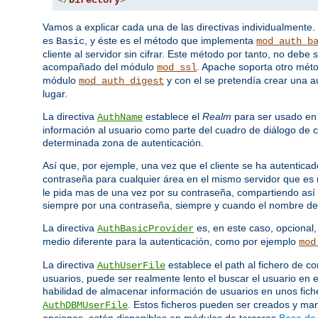
Vamos a explicar cada una de las directivas individualmente.
es
, y éste es el método que implementa
Basic
mod_auth_b
cliente al servidor sin cifrar. Este método por tanto, no deb
acompañado del módulo
. Apache soporta otro mét
mod_ssl
módulo
y con el se pretendía crear una a
mod_auth_digest
lugar.
La directiva
establece el
Realm
para ser usado en 
AuthName
información al usuario como parte del cuadro de diálogo de c
determinada zona de autenticación.
Así que, por ejemple, una vez que el cliente se ha autenticad
contraseña para cualquier área en el mismo servidor que e
le pida mas de una vez por su contraseña, compartiendo así 
siempre por una contraseña, siempre y cuando el nombre del
La directiva
es, en este caso, opcional
AuthBasicProvider
medio diferente para la autenticación, como por ejemplo
mod
La directiva
establece el path al fichero de
AuthUserFile
usuarios, puede ser realmente lento el buscar el usuario en e
habilidad de almacenar información de usuarios en unos fic
. Estos ficheros pueden ser creados y m
AuthDBMUserFile
opciones, están disponibles en módulos de terceros
Base de 