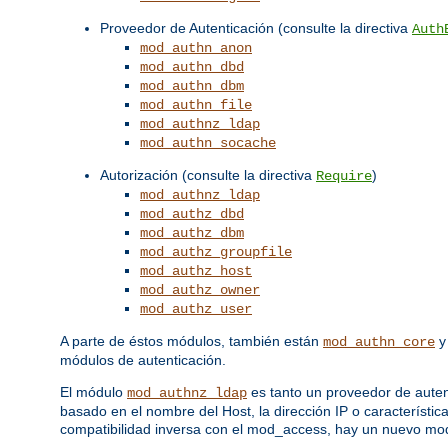
Proveedor de Autenticación (consulte la directiva
Auth
mod_authn_anon
mod_authn_dbd
mod_authn_dbm
mod_authn_file
mod_authnz_ldap
mod_authn_socache
Autorización (consulte la directiva
)
Require
mod_authnz_ldap
mod_authz_dbd
mod_authz_dbm
mod_authz_groupfile
mod_authz_host
mod_authz_owner
mod_authz_user
A parte de éstos módulos, también están
mod_authn_core
módulos de autenticación.
El módulo
es tanto un proveedor de auten
mod_authnz_ldap
basado en el nombre del Host, la dirección IP o característic
compatibilidad inversa con el mod_access, hay un nuevo m